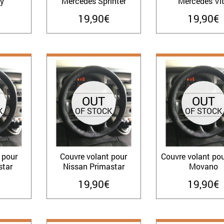
ly
Mercedes Sprinter
Mercedes Vi
19,90
€
19,90
€
OUT
OUT
K
OF STOCK
OF STOCK
 pour
Couvre volant pour
Couvre volant pou
star
Nissan Primastar
Movano
19,90
€
19,90
€