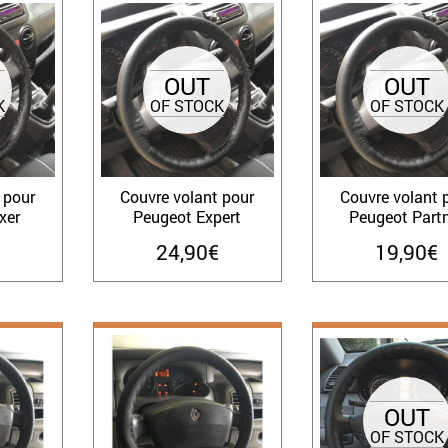
OUT
OUT
K
OF STOCK
OF STOCK
 pour
Couvre volant pour
Couvre volant 
xer
Peugeot Expert
Peugeot Part
24,90
€
19,90
€
OUT
OF STOCK