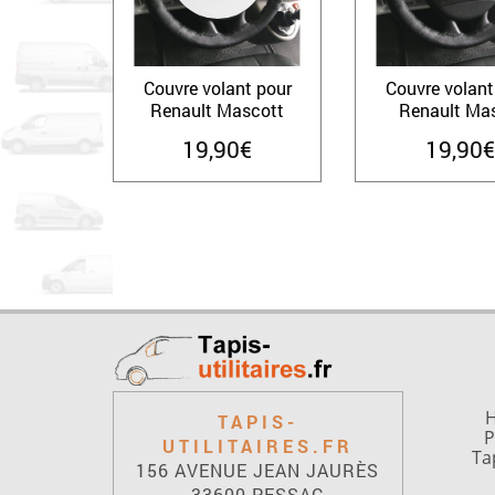
Couvre volant pour
Couvre volant
Renault Mascott
Renault Mas
19,90
€
19,90
€
H
TAPIS-
P
UTILITAIRES.FR
Ta
156 AVENUE JEAN JAURÈS
33600 PESSAC