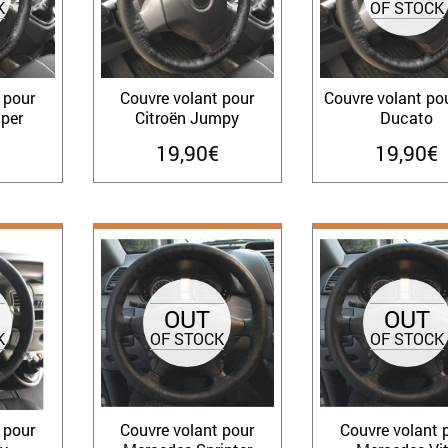
K
OF STOCK
 pour
Couvre volant pour
Couvre volant pou
per
Citroën Jumpy
Ducato
19,90
€
19,90
€
OUT
OUT
K
OF STOCK
OF STOCK
 pour
Couvre volant pour
Couvre volant 