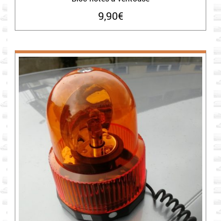
9,90
€